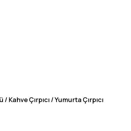
cü / Kahve Çırpıcı / Yumurta Çırpıcı