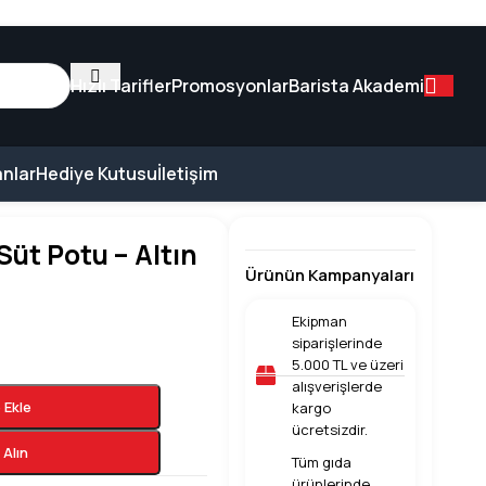
Hızlı Tarifler
Promosyonlar
Barista Akademi
nlar
Hediye Kutusu
İletişim
üt Potu – Altın
Ürünün Kampanyaları
Ekipman
siparişlerinde
5.000 TL ve üzeri
alışverişlerde
 Ekle
kargo
ücretsizdir.
Alın
Tüm gıda
ürünlerinde