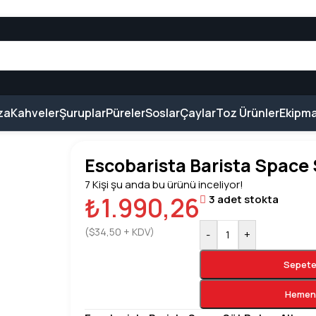
za
Kahveler
Şuruplar
Püreler
Soslar
Çaylar
Toz Ürünler
Ekipma
ace Süt Potu – Altın
Escobarista Barista Space S
7
Kişi şu anda bu ürünü inceliyor!
₺
1.990,26
3 adet stokta
(
$
34,50
+ KDV)
-
+
Sepete
Hemen 