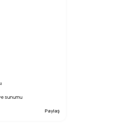
ı
ahve sunumu
Paylaş