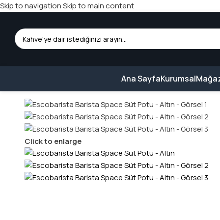
Skip to navigation
Skip to main content
Ana Sayfa
Kurumsal
Mağa
Ana Sayfa
/
Barista Ekipmanları
/
Süt Potu
/
Escobarista Barista Sp
Click to enlarge