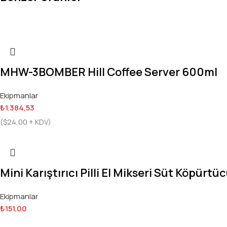
MHW-3BOMBER Hill Coffee Server 600ml
Ekipmanlar
₺
1.384,53
(
$
24,00
+ KDV)
Mini Karıştırıcı Pilli El Mikseri Süt Köpürtü
Ekipmanlar
₺
151,00